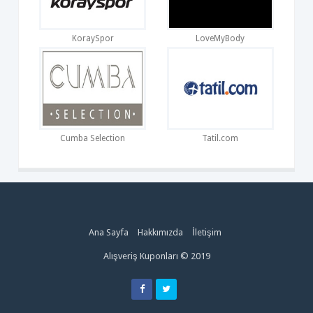
KoraySpor
LoveMyBody
Cumba Selection
Tatil.com
Ana Sayfa
Hakkımızda
İletişim
Alışveriş Kuponları © 2019