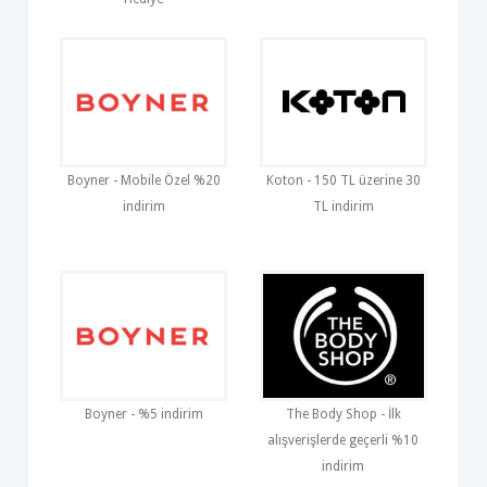
Boyner - Mobile Özel %20
Koton - 150 TL üzerine 30
indirim
TL indirim
Boyner - %5 indirim
The Body Shop - İlk
alışverişlerde geçerli %10
indirim