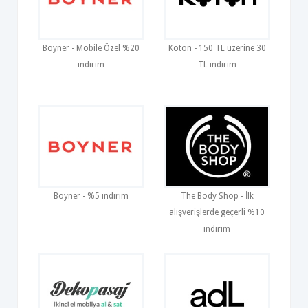
Boyner - Mobile Özel %20
Koton - 150 TL üzerine 30
indirim
TL indirim
Boyner - %5 indirim
The Body Shop - İlk
alışverişlerde geçerli %10
indirim