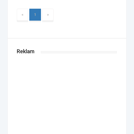
«
1
»
Reklam