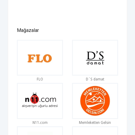
Mağazalar
FLO
D`S damat
N11.com
Memleketten Gelsin