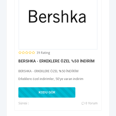
39 Rating
BERSHKA - ERKEKLERE ÖZEL %50 İNDİRİM
BERSHKA - ERKEKLERE ÖZEL %50 İNDİRİM
Erkeklere özel indirimler, 50'ye varan indirim
kd3679vk
KODU GÖR
Süresi :
0 Yorum